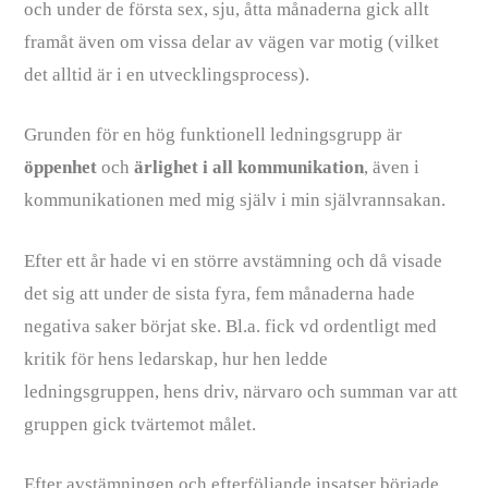
och under de första sex, sju, åtta månaderna gick allt
framåt även om vissa delar av vägen var motig (vilket
det alltid är i en utvecklingsprocess).
Grunden för en hög funktionell ledningsgrupp är
öppenhet
och
ärlighet
i
all
kommunikation
, även i
kommunikationen med mig själv i min självrannsakan.
Efter ett år hade vi en större avstämning och då visade
det sig att under de sista fyra, fem månaderna hade
negativa saker börjat ske. Bl.a. fick vd ordentligt med
kritik för hens ledarskap, hur hen ledde
ledningsgruppen, hens driv, närvaro och summan var att
gruppen gick tvärtemot målet.
Efter avstämningen och efterföljande insatser började