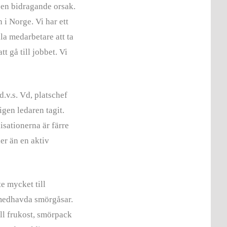
r en bidragande orsak.
n i Norge. Vi har ett
la medarbetare att ta
tt gå till jobbet. Vi
d.v.s. Vd, platschef
igen ledaren tagit.
isationerna är färre
er än en aktiv
te mycket till
 medhavda smörgåsar.
ill frukost, smörpack