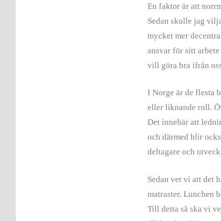
En faktor är att norr
Sedan skulle jag vilja
mycket mer decentral
ansvar för sitt arbete 
vill göra bra ifrån os
I Norge är de flesta 
eller liknande roll. 
Det innebär att ledn
och därmed blir också
deltagare och utveckl
Sedan vet vi att det h
matraster. Lunchen b
Till detta så ska vi 