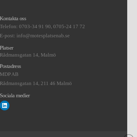
Kontakta oss
Telefon: 0703-34 91 90, 0705-24 17 72
E-post: info@motesplatsenab.se
Platser
Rådmansgatan 14, Malmö
Postadress
MDP AB
Rådmansgatan 14, 211 46 Malmö
Sociala medier