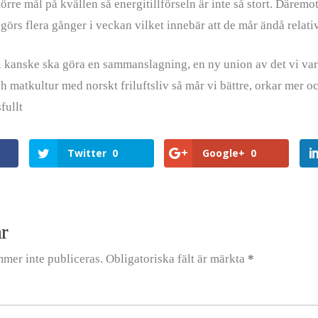
törre mål på kvällen så energitillförseln är inte så stort. Däremot
 görs flera gånger i veckan vilket innebär att de mår ändå relativ
vi kanske ska göra en sammanslagning, en ny union av det vi var
 matkultur med norskt friluftsliv så mår vi bättre, orkar mer oc
fullt
Twitter
0
Google+
0
r
mer inte publiceras.
Obligatoriska fält är märkta
*