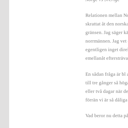
Relationen mellan No
skrattat åt den norsk
gränsen. Jag säger kä
norrmännen. Jag vet 
egentligen inget dire
emellanåt eftersträva
En sådan fråga är bl 
till tre gånger så h
eller två dagar när d
förrän vi är så dåliga 
Vad beror nu detta p