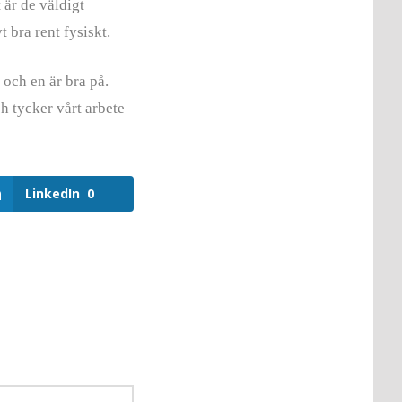
 är de väldigt
t bra rent fysiskt.
 och en är bra på.
h tycker vårt arbete
LinkedIn
0