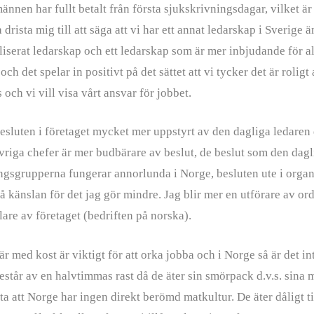
männen har fullt betalt från första sjukskrivningsdagar, vilket ä
 drista mig till att säga att vi har ett annat ledarskap i Sverige ä
iserat ledarskap och ett ledarskap som är mer inbjudande för al
och det spelar in positivt på det sättet att vi tycker det är roligt a
s och vi vill visa vårt ansvar för jobbet.
besluten i företaget mycket mer uppstyrt av den dagliga ledaren 
Övriga chefer är mer budbärare av beslut, de beslut som den dagl
ingsgrupperna fungerar annorlunda i Norge, besluten ute i organ
 känslan för det jag gör mindre. Jag blir mer en utförare av ord
are av företaget (bedriften på norska).
är med kost är viktigt för att orka jobba och i Norge så är det in
estår av en halvtimmas rast då de äter sin smörpack d.v.s. sina
veta att Norge har ingen direkt berömd matkultur. De äter dåligt t