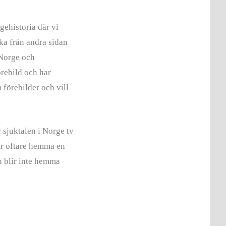
gehistoria där vi
ika från andra sidan
r Norge och
örebild och har
 förebilder och vill
 sjuktalen i Norge tv
 är oftare hemma en
ch blir inte hemma