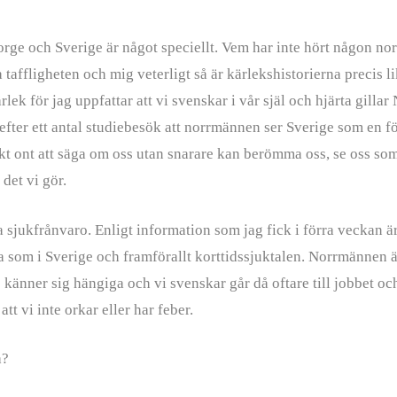
rge och Sverige är något speciellt. Vem har inte hört någon nor
a taffligheten och mig veterligt så är kärlekshistorierna precis l
rlek för jag uppfattar att vi svenskar i vår själ och hjärta gilla
efter ett antal studiebesök att norrmännen ser Sverige som en f
kt ont att säga om oss utan snarare kan berömma oss, se oss som
 det vi gör.
a sjukfrånvaro. Enligt information som jag fick i förra veckan är
öga som i Sverige och framförallt korttidssjuktalen. Norrmännen
e känner sig hängiga och vi svenskar går då oftare till jobbet o
att vi inte orkar eller har feber.
å?